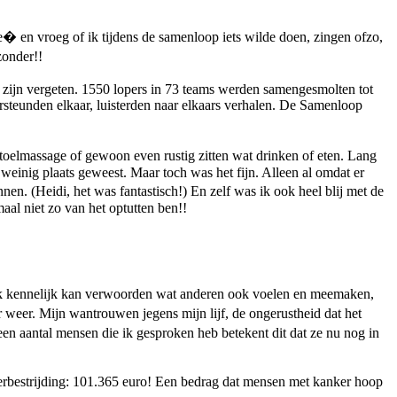
e� en vroeg of ik tijdens de samenloop iets wilde doen, zingen ofzo,
zonder!!
 zijn vergeten. 1550 lopers in 73 teams werden samengesmolten tot
steunden elkaar, luisterden naar elkaars verhalen. De Samenloop
elmassage of gewoon even rustig zitten wat drinken of eten. Lang
 weinig plaats geweest. Maar toch was het fijn. Alleen al omdat er
n. (Heidi, het was fantastisch!) En zelf was ik ook heel blij met de
aal niet zo van het optutten ben!!
 ik kennelijk kan verwoorden wat anderen ook voelen en meemaken,
r weer. Mijn wantrouwen jegens mijn lijf, de ongerustheid dat het
en aantal mensen die ik gesproken heb betekent dit dat ze nu nog in
nkerbestrijding: 101.365 euro! Een bedrag dat mensen met kanker hoop