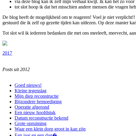
via deze blog kan ik zelf mijn verhaal kwijt. Ik kan het zo voo
tot slot hoop ik dat het misschien andere mensen die vragen he
De blog heeft de mogelijkheid om te reageren! Voel je niet verplicht!
gestuurd die ik zelf op gezette tijden kan uitlezen. Op deze manier ka
Tot slot wil ik iedereen bedanken die met ons meeleeft, meevecht, aan
2017
Posts uit 2012
Goed nieuws!
Kleine tegenslag
Mijn diep reconstructie
Bijzondere bemoediging
Operatie afgerond
Een nieuw hoofdstuk
Datum reconstructie bekend
Grote opruiming
Waar een klein dorp groot in kan zijn
Een jaar en een dag�..