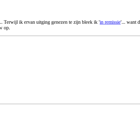
 Terwijl ik ervan uitging genezen te zijn bleek ik '
in remissie
'... want
w op.