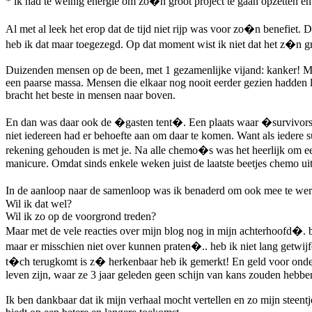
* ik had te weinig energie om zo�n groot project te gaan opzetten en
Al met al leek het erop dat de tijd niet rijp was voor zo�n benefiet
heb ik dat maar toegezegd. Op dat moment wist ik niet dat het z�n
Duizenden mensen op de been, met 1 gezamenlijke vijand: kanker! Met
een paarse massa. Mensen die elkaar nog nooit eerder gezien hadden 
bracht het beste in mensen naar boven.
En dan was daar ook de �gasten tent�. Een plaats waar �survivors�
niet iedereen had er behoefte aan om daar te komen. Want als iedere s
rekening gehouden is met je. Na alle chemo�s was het heerlijk om een
manicure. Omdat sinds enkele weken juist de laatste beetjes chemo uit
In de aanloop naar de samenloop was ik benaderd om ook mee te wer
Wil ik dat wel?
Wil ik zo op de voorgrond treden?
Maar met de vele reacties over mijn blog nog in mijn achterhoofd�.
maar er misschien niet over kunnen praten�.. heb ik niet lang getwijf
t�ch terugkomt is z� herkenbaar heb ik gemerkt! En geld voor onderz
leven zijn, waar ze 3 jaar geleden geen schijn van kans zouden hebb
Ik ben dankbaar dat ik mijn verhaal mocht vertellen en zo mijn steen