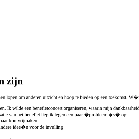
n zijn
men lopen om anderen uitzicht en hoop te bieden op een toekomst. W�
 doen. Ik wilde een benefietconcert organiseren, waarin mijn dankbaarh
satie van het benefiet liep ik tegen een paar �probleempjes� op:
omaar kon vrijmaken
ndere idee�n voor de invulling