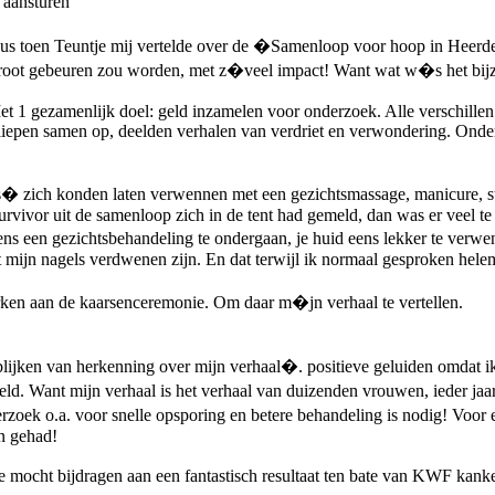
 aansturen
. Dus toen Teuntje mij vertelde over de �Samenloop voor hoop in Heerd
 groot gebeuren zou worden, met z�veel impact! Want wat w�s het bij
 1 gezamenlijk doel: geld inzamelen voor onderzoek. Alle verschillen
liepen samen op, deelden verhalen van verdriet en verwondering. Onder
 zich konden laten verwennen met een gezichtsmassage, manicure, sto
urvivor uit de samenloop zich in de tent had gemeld, dan was er veel te
s een gezichtsbehandeling te ondergaan, je huid eens lekker te verwenne
 mijn nagels verdwenen zijn. En dat terwijl ik normaal gesproken helem
ken aan de kaarsenceremonie. Om daar m�jn verhaal te vertellen.
 blijken van herkenning over mijn verhaal�. positieve geluiden omdat
eld. Want mijn verhaal is het verhaal van duizenden vrouwen, ieder jaa
oek o.a. voor snelle opsporing en betere behandeling is nodig! Voor e
en gehad!
tje mocht bijdragen aan een fantastisch resultaat ten bate van KWF ka