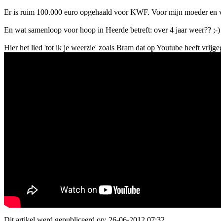
Er is ruim 100.000 euro opgehaald voor KWF. Voor mijn moeder en voo
En wat samenloop voor hoop in Heerde betreft: over 4 jaar weer?? ;-)
Hier het lied 'tot ik je weerzie' zoals Bram dat op Youtube heeft vrijg
Dit artikel werd gepubliceerd op: 26-06-2012 07:32