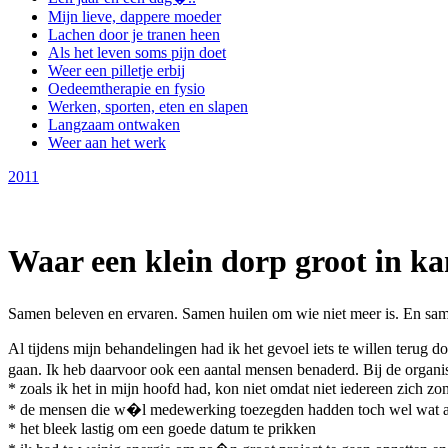
Mijn lieve, dappere moeder
Lachen door je tranen heen
Als het leven soms pijn doet
Weer een pilletje erbij
Oedeemtherapie en fysio
Werken, sporten, eten en slapen
Langzaam ontwaken
Weer aan het werk
2011
Waar een klein dorp groot in ka
Samen beleven en ervaren. Samen huilen om wie niet meer is. En sa
Al tijdens mijn behandelingen had ik het gevoel iets te willen terug
gaan. Ik heb daarvoor ook een aantal mensen benaderd. Bij de organi
* zoals ik het in mijn hoofd had, kon niet omdat niet iedereen zich z
* de mensen die w�l medewerking toezegden hadden toch wel wat a
* het bleek lastig om een goede datum te prikken